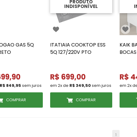
PRODUTO
INDISPONÍVEL
I
FOGAO GAS 5Q
ITATIAIA COOKTOP ESS
KAIK 
RETO
5Q 127/220V PTO
BOCAS
699,90
R$ 699,00
R$ 4
R$ 849,95
sem juros
em 2x de
R$ 349,50
sem juros
em 2x d
COMPRAR
COMPRAR
1